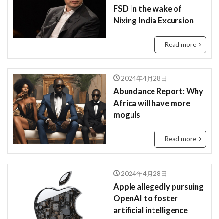
FSD In the wake of
Nixing India Excursion
Read more
2024年4月28日
Abundance Report: Why
Africa will have more
moguls
Read more
2024年4月28日
Apple allegedly pursuing
OpenAI to foster
artificial intelligence