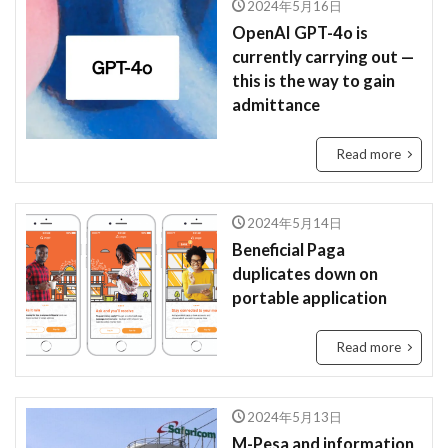
2024年5月16日
Tanzania
Travis Kelce
Taylor
OpenAI GPT-4o is
currently carrying out —
Taylor Swift
Tech
Tesla
the US
this is the way to gain
tourism
Trashion Show
travel
ジュミア
admittance
セディ
Sierra Leone
禁止
旅行
Read more
未来
歌手
歌詞
治安
渡航
環境
英語
女性起業家
見送る
観光地
誘い
起業
起訴
軍
2024年5月14日
Beneficial Paga
農業
鉱山
断る
女性
タンザニア
duplicates down on
メディテック
チョコレート
テイラー
portable application
デジタル
トラッションショー
ナイジェリア
ビジネス
ビジネス英語
フィンテック
Read more
モバイル・マイクロ貯金
大丈夫
ルワンダ
予測
二酸化炭素
人種差別
医療
2024年5月13日
M-Pesa and information
和訳
土
場所
sightseeing
Senegal