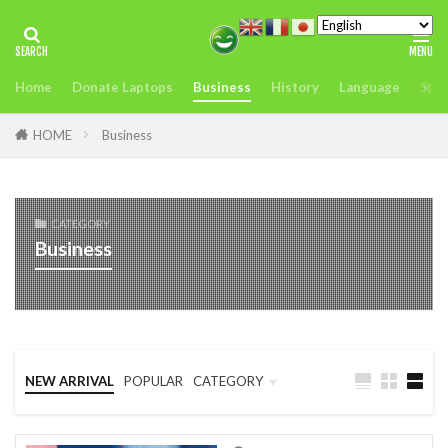
タグ
Home
Donate Laptops
Business
History
Language
Sust
2022年アフリカサミット開催
アンチヒーロー
us
visit
おすすめ
どこ
また今度
HOME
Business
アグリテック
アフリカ
インフレ.通貨
troops
エネルギー
CATEGORY
オレンジデジタルセンター
カカオ
ガーナ
Business
ケニア
ケニアのモバイルマ送金＆決済サービスの使いやすさ、
を利用者が徹底解説
コンゴ
シエラレオネ
uk
trip
スタートアップ
Swift
sim card
NEW ARRIVAL
POPULAR
CATEGORY
SIMカード
Soil
Spain
Startup
Business
Language
Travel
Startups
sub-Saharan Africa
sue