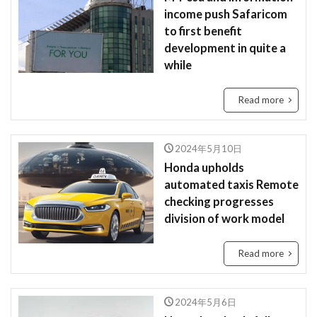
income push Safaricom
2023
EU
downpour
EC
to first benefit
Ecommerce
education
Elon Musk
development in quite a
while
English
environment
Europe
Digital
Eコマース
Feature
female
FIntech
Read more
founders
France
fraud
future
Discrimination
Conversation
Ghana
2024年5月10日
Artist
2023年
africa
AI
alright
Honda upholds
Amazon
Anti-Hero
App
Apple
automated taxis Remote
Automated
Congo
business
Cacao
checking progresses
division of work model
Car
Cedi
Chat GPT
China
Chocolate
CO2
Germany
GPT-4o
Read more
safety
President
Paga
paying
Peppa.io
Phone
place
Police
2024年5月6日
Policy
Professional
Open AI
Profit