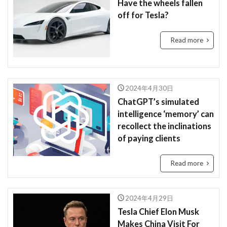
Have the wheels fallen
Race
rain
rain check
recommendation
off for Tesla?
restructuring
Rwanda
Safaricom
Read more
Orange Digital Centre
nigeria
Growth
Kenya
Honda
Hub
IMF
Independant
Independence
Infration
2024年4月30日
insight
Jumia
Kenyan mobile money M-PESA
ChatGPT’s simulated
MTN
killed
lagos
M-Pesa
medical
intelligence ‘memory’ can
recollect the inclinations
meditech
Mining
Mobile
Mobility
of paying clients
電力
Read more
検索
2024年4月29日
Tesla Chief Elon Musk
Makes China Visit For