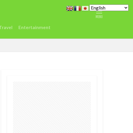
どこ
また今度
ジデジタルセンター
Travel
Entertainment
シエラレオネ
Spain
Taylor
vel
ジュミア
渡航
環境
農業
鉱山
デジタル
ク
差別
医療
r
EC