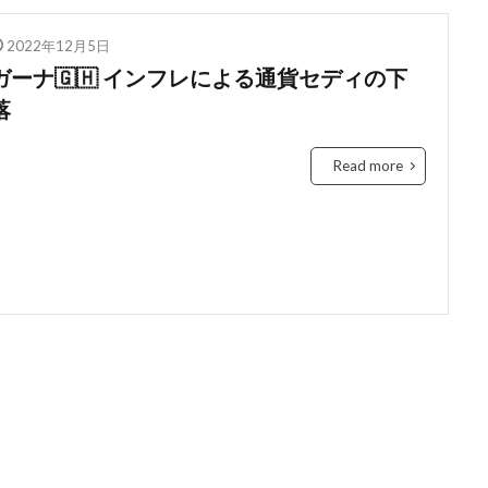
education
Elon Musk
English
environment
Europe
2022年12月5日
Feature
female
FIntech
founders
France
fraud
ガーナ🇬🇭 インフレによる通貨セディの下
Conversation
Ghana
Artist
2023年
africa
A
落
ti-Hero
App
Apple
Automated
Congo
busines
Chat GPT
China
Chocolate
CO2
Germany
Read more
ident
Paga
paying
Peppa.io
Phone
place
Open AI
Profit
Race
rain
rain check
recommen
Rwanda
Safaricom
Orange Digital Centre
nigeria
G
b
IMF
Independant
Independence
Infration
insig
money M-PESA
MTN
killed
lagos
M-Pesa
medica
ile
Mobility
電力
検索