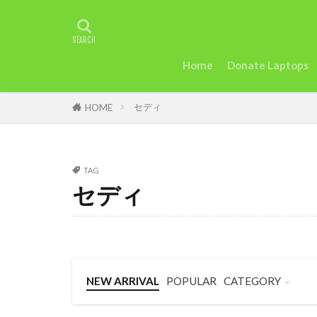
タグ
2022年アフリ
アグリテック
Home
Donate Laptops
カカオ
ガ
セディ
ケニアのモバイ
HOME
uk
trip
Startup
St
TAG
Taylor Swift
セディ
セディ
Sie
英語
女性
断る
女性
トラッションシ
NEW ARRIVAL
POPULAR
CATEGORY
モバイル・マイ
Business
Language
Travel
和訳
土