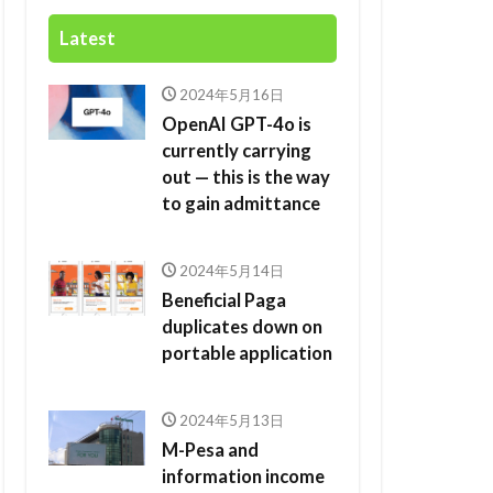
Latest
2024年5月16日
OpenAI GPT-4o is
currently carrying
out — this is the way
to gain admittance
2024年5月14日
Beneficial Paga
duplicates down on
portable application
2024年5月13日
M-Pesa and
information income