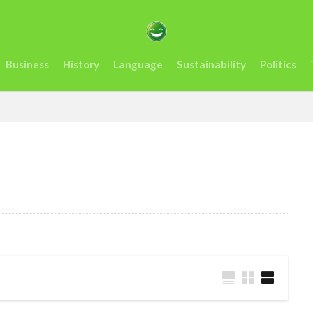
カサミット開催
アンチヒーロー
us
visit
おすすめ
アフリカ
インフレ.通貨
troops
エネルギー
オレン
Business
History
Language
Sustainability
Politics
ーナ
ケニア
ルマ送金＆決済サービスの使いやすさ、を利用者が徹底解説
コンゴ
スタートアップ
Swift
sim card
SIMカード
Soil
artups
sub-Saharan Africa
sue
Tanzania
Travis Kelce
Tech
Tesla
the US
tourism
Trashion Show
tra
rra Leone
禁止
旅行
未来
歌手
歌詞
治安
起業家
見送る
観光地
誘い
起業
起訴
軍
タンザニア
メディテック
チョコレート
テイラー
ョー
ナイジェリア
ビジネス
ビジネス英語
フィンテッ
クロ貯金
大丈夫
ルワンダ
予測
二酸化炭素
人種
場所
sightseeing
Senegal
2023
EU
downpou