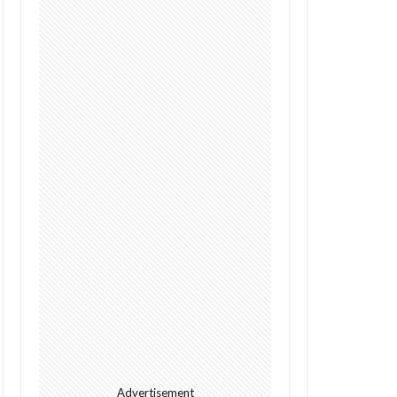
Digital
future
I
alright
s
Cacao
GPT-4o
Police
Policy
dation
rowth
Kenya
ht
Jumia
l
meditech
Advertisement