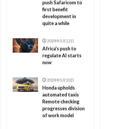
push Safaricom to
first benefit
development in
quite a while
2024年5月12日
Africa’s push to
regulate AI starts
now
2024年5月10日
Honda upholds
automated taxis
Remote checking
progresses division
of work model