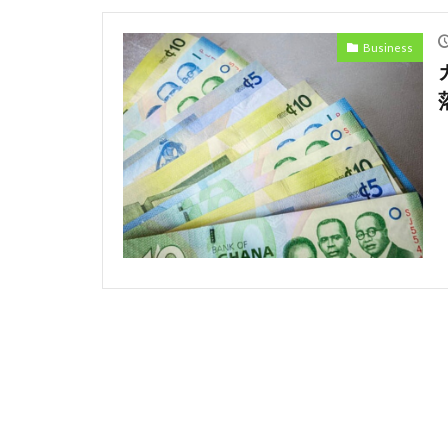
Ecommerce
Business
Eコマース
Discrimination
Amazon
An
Car
Cedi
safety
Pres
Professional
restructuring
Honda
Hu
Kenyan mobile 
Mining
Mob