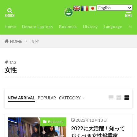
タグ
Home
Donate Laptops
Business
History
Language
Sust
2022年アフリカサミット開催
アンチヒーロー
us
visit
おすすめ
どこ
また今度
HOME
女性
アグリテック
アフリカ
インフレ.通貨
troops
エネルギー
TAG
女性
オレンジデジタルセンター
カカオ
ガーナ
ケニア
ケニアのモバイルマ送金＆決済サービスの使いやすさ、
を利用者が徹底解説
NEW ARRIVAL
POPULAR
CATEGORY
コンゴ
シエラレオネ
uk
trip
Business
Language
Travel
スタートアップ
Swift
sim card
2022年12月13日
Business
SIMカード
Soil
Spain
Startup
2022に大活躍！知って
おくべき女性起業家
Startups
sub-Saharan Africa
sue