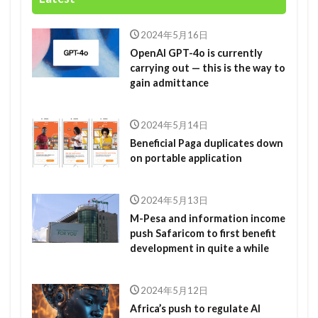
2024年5月16日
OpenAI GPT-4o is currently
carrying out — this is the way to
gain admittance
2024年5月14日
Beneficial Paga duplicates down
on portable application
2024年5月13日
M-Pesa and information income
push Safaricom to first benefit
development in quite a while
2024年5月12日
Africa’s push to regulate AI