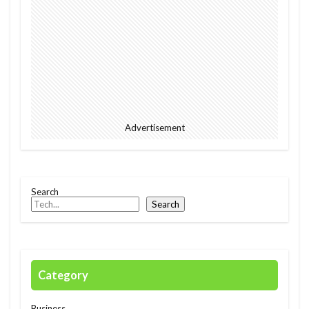
2023
EU
downpour
EC
Ecommerce
education
Elon Musk
English
environment
Europe
Digital
Eコマース
Feature
female
FIntech
founders
France
fraud
future
Advertisement
Discrimination
Conversation
Ghana
Artist
2023年
africa
AI
alright
Amazon
Anti-Hero
App
Apple
Search
Automated
Congo
business
Cacao
Search
Car
Cedi
Chat GPT
China
Chocolate
CO2
Germany
GPT-4o
safety
President
Paga
paying
Category
Peppa.io
Phone
place
Police
Policy
Professional
Open AI
Profit
Business