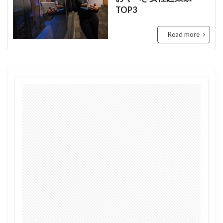
TOP3
Tanzania
Travis Kelce
Taylor
Taylor Swift
Tech
Tesla
the US
Read more
tourism
Trashion Show
travel
ジュミア
セディ
Sierra Leone
禁止
旅行
未来
歌手
歌詞
治安
渡航
環境
英語
女性起業家
見送る
観光地
誘い
起業
起訴
軍
農業
鉱山
断る
女性
タンザニア
メディテック
チョコレート
テイラー
デジタル
トラッションショー
ナイジェリア
ビジネス
ビジネス英語
フィンテック
モバイル・マイクロ貯金
大丈夫
ルワンダ
予測
二酸化炭素
人種差別
医療
和訳
土
場所
sightseeing
Senegal