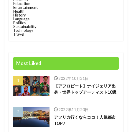
Education
Entertainment
Race
rain
rain check
recommendation
Health
History
restructuring
Rwanda
Safaricom
Language
Politics
Sustainability
Orange Digital Centre
nigeria
Growth
Technology
Travel
Kenya
Honda
Hub
IMF
Independant
Independence
Infration
insight
Jumia
Kenyan mobile money M-PESA
Most Liked
MTN
killed
lagos
M-Pesa
medical
meditech
Mining
Mobile
Mobility
2022年10月31日
電力
【アフロビート】ナイジェリア出
身・世界トップアーティスト10選
検索
2022年11月20日
アフリカ行くならココ！人気都市
TOP7