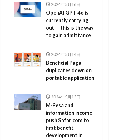
2024年5月16日
OpenAI GPT-4o is
currently carrying
out — this is the way
to gain admittance
2024年5月14日
Beneficial Paga
duplicates down on
portable application
2024年5月13日
M-Pesa and
information income
push Safaricom to
first benefit
development in