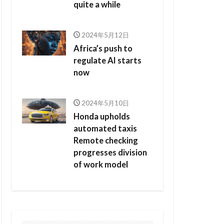
quite a while
2024年5月12日
Africa’s push to
regulate AI starts
now
2024年5月10日
Honda upholds
automated taxis
Remote checking
progresses division
of work model