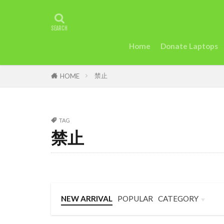
タグ
2022年アフリ
アグリテック
Home
Donate Laptops
カカオ
ガ
禁止
ケニアのモバイ
HOME
uk
trip
Startup
St
TAG
Taylor Swift
禁止
セディ
Sie
英語
女性
断る
女性
トラッションシ
NEW ARRIVAL
POPULAR
CATEGORY
モバイル・マイ
Business
Language
Travel
和訳
土