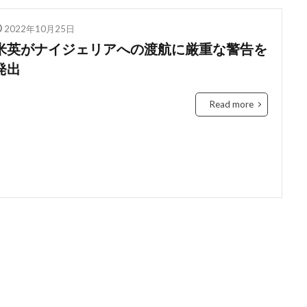
education
Elon Musk
English
environment
Europe
2022年10月25日
Feature
female
FIntech
founders
France
fraud
米英がナイジェリアへの渡航に厳重な警告を
Conversation
Ghana
Artist
2023年
africa
A
発出
ti-Hero
App
Apple
Automated
Congo
busines
Chat GPT
China
Chocolate
CO2
Germany
Read more
ident
Paga
paying
Peppa.io
Phone
place
Open AI
Profit
Race
rain
rain check
recommen
Rwanda
Safaricom
Orange Digital Centre
nigeria
G
b
IMF
Independant
Independence
Infration
insig
money M-PESA
MTN
killed
lagos
M-Pesa
medica
ile
Mobility
電力
検索