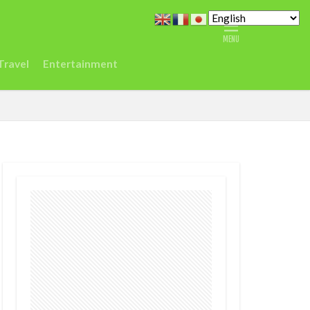
どこ
また今度
ジデジタルセンター
Travel
Entertainment
シエラレオネ
Spain
Taylor
vel
ジュミア
渡航
環境
農業
鉱山
デジタル
ク
差別
医療
r
EC