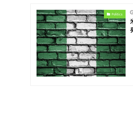
Ecommerce
Politics
Eコマース
Discrimination
Amazon
An
Car
Cedi
safety
Pres
Professional
restructuring
Honda
Hu
Kenyan mobile 
Mining
Mob