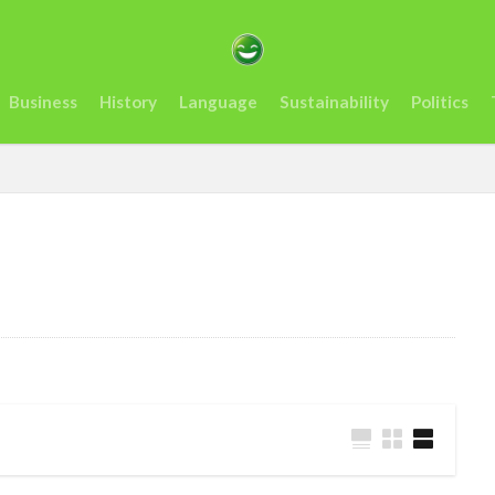
カサミット開催
アンチヒーロー
us
visit
おすすめ
アフリカ
インフレ.通貨
troops
エネルギー
オレン
Business
History
Language
Sustainability
Politics
ーナ
ケニア
ルマ送金＆決済サービスの使いやすさ、を利用者が徹底解説
コンゴ
スタートアップ
Swift
sim card
SIMカード
Soil
artups
sub-Saharan Africa
sue
Tanzania
Travis Kelce
Tech
Tesla
the US
tourism
Trashion Show
tra
rra Leone
禁止
旅行
未来
歌手
歌詞
治安
起業家
見送る
観光地
誘い
起業
起訴
軍
タンザニア
メディテック
チョコレート
テイラー
ョー
ナイジェリア
ビジネス
ビジネス英語
フィンテッ
クロ貯金
大丈夫
ルワンダ
予測
二酸化炭素
人種
場所
sightseeing
Senegal
2023
EU
downpou