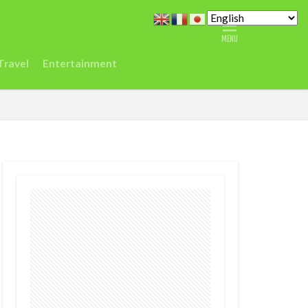
どこ
また今度
ジデジタルセンター
Travel
Entertainment
シエラレオネ
Spain
Taylor
vel
ジュミア
渡航
環境
農業
鉱山
デジタル
ク
差別
医療
r
EC