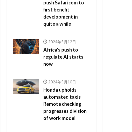
push Safaricom to
first benefit
development in
quite a while
2024年5月12日
Africa’s push to
regulate AI starts
now
2024年5月10日
Honda upholds
automated taxis
Remote checking
progresses division
of work model