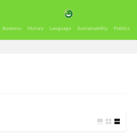
カサミット開催
アンチヒーロー
us
visit
おすすめ
アフリカ
インフレ.通貨
troops
エネルギー
オレン
Business
History
Language
Sustainability
Politics
ーナ
ケニア
ルマ送金＆決済サービスの使いやすさ、を利用者が徹底解説
コンゴ
スタートアップ
Swift
sim card
SIMカード
Soil
artups
sub-Saharan Africa
sue
Tanzania
Travis Kelce
Tech
Tesla
the US
tourism
Trashion Show
tra
rra Leone
禁止
旅行
未来
歌手
歌詞
治安
起業家
見送る
観光地
誘い
起業
起訴
軍
タンザニア
メディテック
チョコレート
テイラー
ョー
ナイジェリア
ビジネス
ビジネス英語
フィンテッ
クロ貯金
大丈夫
ルワンダ
予測
二酸化炭素
人種
場所
sightseeing
Senegal
2023
EU
downpou