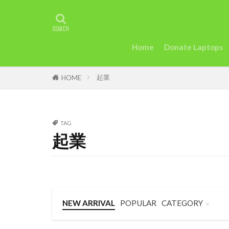
タグ
2022年アフリ
アグリテック
Home
Donate Laptops
カカオ
ガ
起業
ケニアのモバイ
HOME
uk
trip
Startup
St
TAG
Taylor Swift
起業
セディ
Sie
英語
女性
断る
女性
トラッションシ
NEW ARRIVAL
POPULAR
CATEGORY
モバイル・マイ
Business
Language
Travel
和訳
土