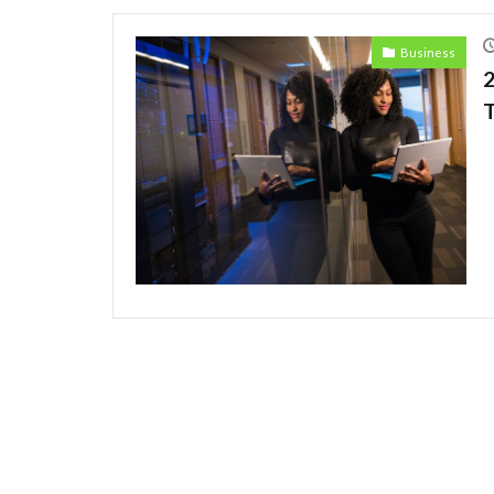
Ecommerce
Business
Eコマース
Discrimination
Amazon
An
Car
Cedi
safety
Pres
Professional
restructuring
Honda
Hu
Kenyan mobile 
Mining
Mob