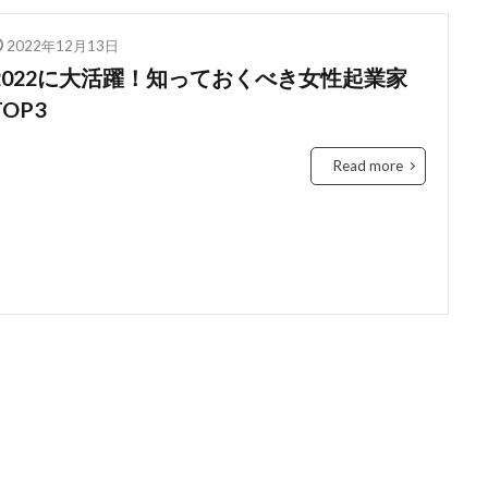
education
Elon Musk
English
environment
Europe
2022年12月13日
Feature
female
FIntech
founders
France
fraud
2022に大活躍！知っておくべき女性起業家
Conversation
Ghana
Artist
2023年
africa
A
TOP3
ti-Hero
App
Apple
Automated
Congo
busines
Chat GPT
China
Chocolate
CO2
Germany
Read more
ident
Paga
paying
Peppa.io
Phone
place
Open AI
Profit
Race
rain
rain check
recommen
Rwanda
Safaricom
Orange Digital Centre
nigeria
G
b
IMF
Independant
Independence
Infration
insig
money M-PESA
MTN
killed
lagos
M-Pesa
medica
ile
Mobility
電力
検索