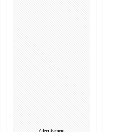
Digital
future
I
alright
s
Cacao
GPT-4o
Police
Policy
dation
rowth
Kenya
ht
Jumia
l
meditech
Advertisement