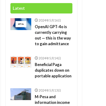
Latest
2024年5月16日
OpenAI GPT-4o is
currently carrying
out — this is the way
to gain admittance
2024年5月14日
Beneficial Paga
duplicates down on
portable application
2024年5月13日
M-Pesa and
information income