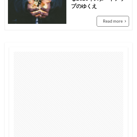
プのゆくえ
Tanzania
Travis Kelce
Taylor
Taylor Swift
Tech
Tesla
the US
Read more
tourism
Trashion Show
travel
ジュミア
セディ
Sierra Leone
禁止
旅行
未来
歌手
歌詞
治安
渡航
環境
英語
女性起業家
見送る
観光地
誘い
起業
起訴
軍
農業
鉱山
断る
女性
タンザニア
メディテック
チョコレート
テイラー
デジタル
トラッションショー
ナイジェリア
ビジネス
ビジネス英語
フィンテック
モバイル・マイクロ貯金
大丈夫
ルワンダ
予測
二酸化炭素
人種差別
医療
和訳
土
場所
sightseeing
Senegal