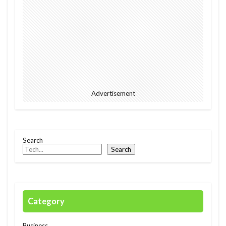
2023
EU
downpour
EC
Ecommerce
education
Elon Musk
English
environment
Europe
Digital
Eコマース
Feature
female
FIntech
founders
France
fraud
future
Advertisement
Discrimination
Conversation
Ghana
Artist
2023年
africa
AI
alright
Amazon
Anti-Hero
App
Apple
Search
Automated
Congo
business
Cacao
Search
Car
Cedi
Chat GPT
China
Chocolate
CO2
Germany
GPT-4o
safety
President
Paga
paying
Category
Peppa.io
Phone
place
Police
Policy
Professional
Open AI
Profit
Business