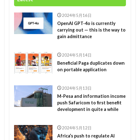
2024年5月16日
OpenAI GPT-4o is currently
carrying out — this is the way to
gain admittance
2024年5月14日
Beneficial Paga duplicates down
on portable application
2024年5月13日
M-Pesa and information income
push Safaricom to first benefit
development in quite a while
2024年5月12日
Africa’s push to regulate AI