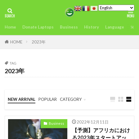
タグ
Home
Donate Laptops
Business
History
Language
Sust
2022年アフリカサミット開催
アンチヒーロー
us
visit
おすすめ
どこ
また今度
HOME
2023年
アグリテック
アフリカ
インフレ.通貨
troops
エネルギー
TAG
2023年
オレンジデジタルセンター
カカオ
ガーナ
ケニア
ケニアのモバイルマ送金＆決済サービスの使いやすさ、
を利用者が徹底解説
NEW ARRIVAL
POPULAR
CATEGORY
コンゴ
シエラレオネ
uk
trip
Business
Language
Travel
スタートアップ
Swift
sim card
2022年12月11日
Business
SIMカード
Soil
Spain
Startup
【予測】アフリカにおけ
る2023年スタートアッ
Startups
sub-Saharan Africa
sue