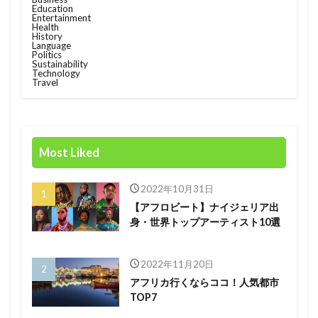
Education
Entertainment
Race
rain
rain check
recommendation
Health
History
restructuring
Rwanda
Safaricom
Language
Politics
Sustainability
Orange Digital Centre
nigeria
Growth
Technology
Travel
Kenya
Honda
Hub
IMF
Independant
Independence
Infration
insight
Jumia
Kenyan mobile money M-PESA
Most Liked
MTN
killed
lagos
M-Pesa
medical
meditech
Mining
Mobile
Mobility
2022年10月31日
電力
【アフロビート】ナイジェリア出
身・世界トップアーティスト10選
検索
2022年11月20日
アフリカ行くならココ！人気都市
TOP7