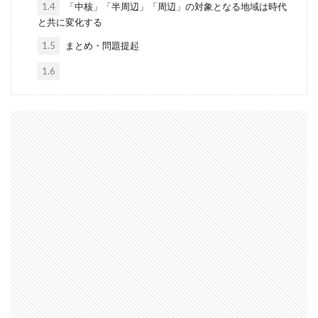
1.4
「中核」「半周辺」「周辺」の対象となる地域は時代
2023
EU
downpour
EC
と共に変化する
Ecommerce
education
Elon Musk
1.5
まとめ・問題提起
English
environment
Europe
Digital
1.6
Eコマース
Feature
female
FIntech
founders
France
fraud
future
Discrimination
Conversation
Ghana
Artist
2023年
africa
AI
alright
Amazon
Anti-Hero
App
Apple
Automated
Congo
business
Cacao
Car
Cedi
Chat GPT
China
Chocolate
CO2
Germany
GPT-4o
safety
President
Paga
paying
Peppa.io
Phone
place
Police
Policy
Professional
Open AI
Profit