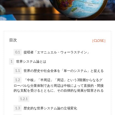
Tanzania
Travis Kelce
Taylor
Taylor Swift
Tech
Tesla
the US
tourism
Trashion Show
travel
ジュミア
セディ
Sierra Leone
禁止
旅行
目次
未来
歌手
歌詞
治安
渡航
環境
英語
女性起業家
見送る
0.1
提唱者「エマニュエル・ウォーラステイン」
観光地
誘い
起業
起訴
軍
1
世界システム論とは
農業
鉱山
断る
女性
タンザニア
1.1
世界の歴史や社会全体を「単一のシステム」と捉える
メディテック
チョコレート
テイラー
1.2
「中核」「半周辺」「周辺」という3階層からなるグ
デジタル
トラッションショー
ナイジェリア
ローバルな分業体制であり周辺は中核によって直接的・間接
ビジネス
ビジネス英語
フィンテック
的な支配を受けるとともに、その自律的な発展が阻害される
モバイル・マイクロ貯金
大丈夫
ルワンダ
1.2.1
予測
二酸化炭素
人種差別
医療
1.3
歴史的な世界システム論の立場変化
和訳
土
場所
sightseeing
Senegal