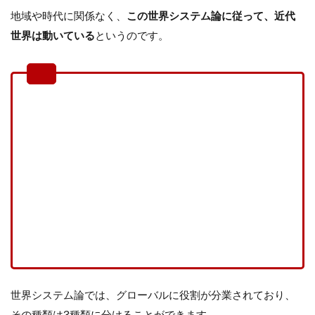
地域や時代に関係なく、
この世界システム論に従って、近代
世界は動いている
というのです。
「中核」「半周辺」「周辺」とい
う3階層からなるグローバルな分
業体制であり周辺は中核によって
直接的・間接的な支配を受けると
ともに、その自律的な発展が阻害
される
世界システム論では、グローバルに役割が分業されており、
その種類は3種類に分けることができます。