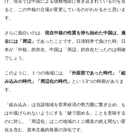
け、現在では中国による債務地獄に巻き込まれているのを見
ると、この中核の立場が変更しているのがわかるかと思いま
す。
さらに面白いのは、
現在中核の性質を持ち始めた中国は、過
去には「周辺」
であったことです。日清戦争で負けた時、日
本が「中核」的存在、中国は「周辺」的存在だったのは明確
でしょう。
このように、１つの地域には、
「外延部であった時代」「組
み込みの時代」「周辺化の時代」
という3つの時期がありま
す。
「組み込み」は当該地域を世界経済の勢力圏に繋ぎ止め、も
はや逃げられないようにする「鍵で固める」ことを意味する
のに対し、「周辺化」はこの地域のミニ構造の絶え間ない変
化を含む、資本主義的発展の深化です。