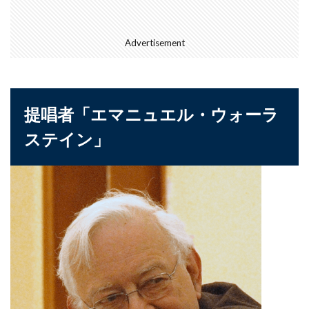
Race
rain
rain check
recommendation
restructuring
Rwanda
Safaricom
Advertisement
Orange Digital Centre
nigeria
Growth
Kenya
Honda
Hub
IMF
Independant
Independence
Infration
提唱者「エマニュエル・ウォーラ
insight
Jumia
Kenyan mobile money M-PESA
ステイン」
MTN
killed
lagos
M-Pesa
medical
meditech
Mining
Mobile
Mobility
電力
検索