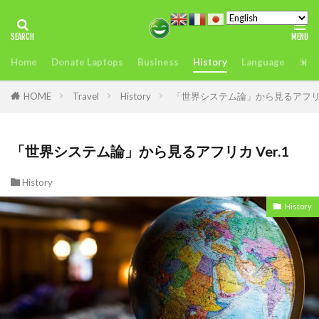
タグ
Home
Donate Laptops
Business
History
Language
Sust
2022年アフリカサミット開催
アンチヒーロー
us
visit
おすすめ
どこ
また今度
HOME
Travel
History
「世界システム論」から見るアフリカ 
アグリテック
アフリカ
インフレ.通貨
troops
エネルギー
「世界システム論」から見るアフリカ Ver.1
オレンジデジタルセンター
カカオ
ガーナ
History
ケニア
History
ケニアのモバイルマ送金＆決済サービスの使いやすさ、
を利用者が徹底解説
コンゴ
シエラレオネ
uk
trip
スタートアップ
Swift
sim card
SIMカード
Soil
Spain
Startup
Startups
sub-Saharan Africa
sue