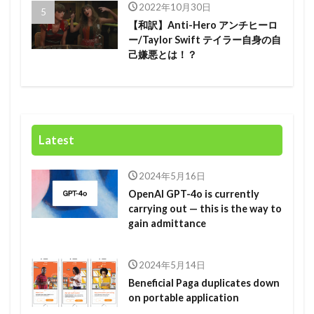
2022年10月30日
【和訳】Anti-Hero アンチヒーロ
ー/Taylor Swift テイラー自身の自
己嫌悪とは！？
Latest
2024年5月16日
OpenAI GPT-4o is currently
carrying out — this is the way to
gain admittance
2024年5月14日
Beneficial Paga duplicates down
on portable application