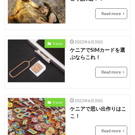
Tanzania
Travis Kelce
Taylor
Read more
Taylor Swift
Tech
Tesla
the US
tourism
Trashion Show
travel
ジュミア
セディ
Sierra Leone
禁止
旅行
2022年6月30日
Travel
未来
歌手
歌詞
治安
渡航
ケニアでSIMカードを選
環境
英語
女性起業家
見送る
ぶならこれ！
観光地
誘い
起業
起訴
軍
Read more
農業
鉱山
断る
女性
タンザニア
メディテック
チョコレート
テイラー
デジタル
トラッションショー
ナイジェリア
2022年6月30日
Travel
ビジネス
ビジネス英語
フィンテック
ケニアで思い出作りはこ
モバイル・マイクロ貯金
大丈夫
ルワンダ
こ！
予測
二酸化炭素
人種差別
医療
Read more
和訳
土
場所
sightseeing
Senegal