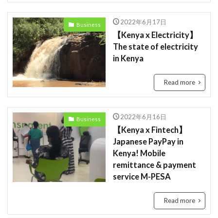
Race
rain
rain check
recommendation
2022年6月17日
Business
restructuring
Rwanda
Safaricom
【Kenya x Electricity】
Orange Digital Centre
nigeria
Growth
The state of electricity
in Kenya
Kenya
Honda
Hub
IMF
Independant
Independence
Infration
Read more
insight
Jumia
Kenyan mobile money M-PESA
MTN
killed
lagos
M-Pesa
medical
2022年6月16日
Business
meditech
Mining
Mobile
Mobility
【Kenya x Fintech】
電力
Japanese PayPay in
Kenya! Mobile
検索
remittance & payment
service M-PESA
Read more