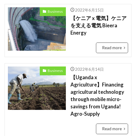
2022年6月15日
Business
【ケニア x 電気】ケニア
を支える電気 Bieera
Energy
Read more
2022年6月14日
Business
【Uganda x
Agriculture】Financing
agricultural technology
through mobile micro-
savings from Uganda!
Agro-Supply
Read more