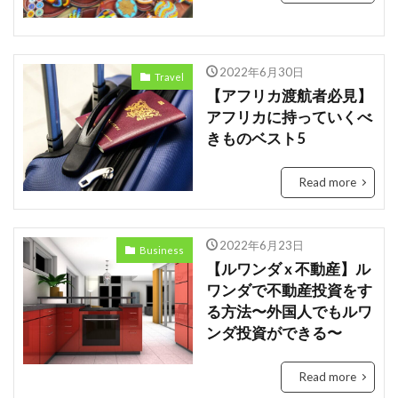
2023
EU
downpour
EC
Ecommerce
education
Elon Musk
2022年6月30日
Travel
English
environment
Europe
Digital
【アフリカ渡航者必見】
Eコマース
Feature
female
FIntech
アフリカに持っていくべ
きものベスト5
founders
France
fraud
future
Discrimination
Conversation
Ghana
Read more
Artist
2023年
africa
AI
alright
Amazon
Anti-Hero
App
Apple
2022年6月23日
Automated
Business
Congo
business
Cacao
【ルワンダ x 不動産】ル
Car
Cedi
Chat GPT
China
ワンダで不動産投資をす
Chocolate
CO2
Germany
GPT-4o
る方法〜外国人でもルワ
ンダ投資ができる〜
safety
President
Paga
paying
Peppa.io
Phone
place
Police
Read more
Policy
Professional
Open AI
Profit