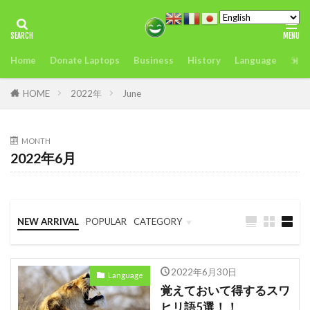
タグ
Home
Donate Laptops
Business
History
Language
Sust
2022年アフリカサミット開催
アンチヒーロー
us
visit
おすすめ
どこ
また今度
HOME
2022年
June
アグリテック
アフリカ
インフレ.通貨
troops
エネルギー
MONTH
2022年6月
オレンジデジタルセンター
カカオ
ガーナ
ケニア
ケニアのモバイルマ送金＆決済サービスの使いやすさ、
を利用者が徹底解説
NEW ARRIVAL
POPULAR
CATEGORY
コンゴ
シエラレオネ
uk
trip
Business
Language
Travel
スタートアップ
Swift
sim card
2022年6月30日
Language
SIMカード
Soil
Spain
Startup
覚えておいて得するスワ
ヒリ語5選！！
Startups
sub-Saharan Africa
sue