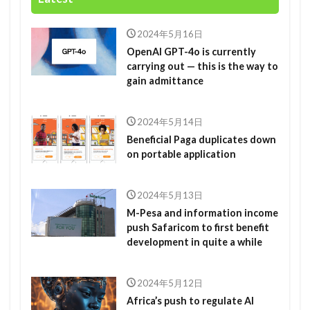
2024年5月16日
OpenAI GPT-4o is currently
carrying out — this is the way to
gain admittance
2024年5月14日
Beneficial Paga duplicates down
on portable application
2024年5月13日
M-Pesa and information income
push Safaricom to first benefit
development in quite a while
2024年5月12日
Africa’s push to regulate AI