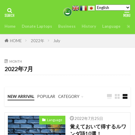
タグ
Home
Donate Laptops
Business
History
Language
Sust
2022年アフリカサミット開催
アンチヒーロー
us
visit
おすすめ
どこ
また今度
HOME
2022年
July
アグリテック
アフリカ
インフレ.通貨
troops
エネルギー
MONTH
2022年7月
オレンジデジタルセンター
カカオ
ガーナ
ケニア
ケニアのモバイルマ送金＆決済サービスの使いやすさ、
を利用者が徹底解説
NEW ARRIVAL
POPULAR
CATEGORY
コンゴ
シエラレオネ
uk
trip
Business
Language
Travel
スタートアップ
Swift
sim card
2022年7月25日
Language
SIMカード
Soil
Spain
Startup
覚えておいて得するルワ
ンダ語10選！
Startups
sub-Saharan Africa
sue