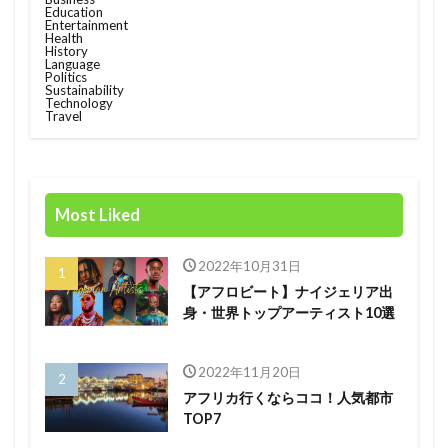
Education
Entertainment
Race
rain
rain check
recommendation
Health
History
restructuring
Rwanda
Safaricom
Language
Politics
Sustainability
Orange Digital Centre
nigeria
Growth
Technology
Travel
Kenya
Honda
Hub
IMF
Independant
Independence
Infration
insight
Jumia
Kenyan mobile money M-PESA
Most Liked
MTN
killed
lagos
M-Pesa
medical
meditech
Mining
Mobile
Mobility
2022年10月31日
電力
【アフロビート】ナイジェリア出
身・世界トップアーティスト10選
検索
2022年11月20日
アフリカ行くならココ！人気都市
TOP7