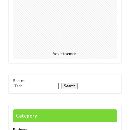
2023
EU
downpour
EC
Ecommerce
education
Elon Musk
English
environment
Europe
Digital
Eコマース
Feature
female
FIntech
founders
France
fraud
future
Advertisement
Discrimination
Conversation
Ghana
Artist
2023年
africa
AI
alright
Amazon
Anti-Hero
App
Apple
Search
Automated
Congo
business
Cacao
Search
Car
Cedi
Chat GPT
China
Chocolate
CO2
Germany
GPT-4o
safety
President
Paga
paying
Category
Peppa.io
Phone
place
Police
Policy
Professional
Open AI
Profit
Business