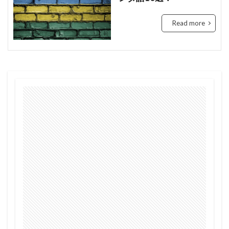
Tanzania
Travis Kelce
Taylor
Read more
Taylor Swift
Tech
Tesla
the US
tourism
Trashion Show
travel
ジュミア
セディ
Sierra Leone
禁止
旅行
未来
歌手
歌詞
治安
渡航
環境
英語
女性起業家
見送る
観光地
誘い
起業
起訴
軍
農業
鉱山
断る
女性
タンザニア
メディテック
チョコレート
テイラー
デジタル
トラッションショー
ナイジェリア
ビジネス
ビジネス英語
フィンテック
モバイル・マイクロ貯金
大丈夫
ルワンダ
予測
二酸化炭素
人種差別
医療
和訳
土
場所
sightseeing
Senegal