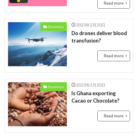
Read more
2023
EU
downpour
EC
Ecommerce
education
Elon Musk
2023年2月20日
Business
English
environment
Europe
Digital
Do drones deliver blood
Eコマース
Feature
female
FIntech
transfusion?
founders
France
fraud
future
Read more
Discrimination
Conversation
Ghana
Artist
2023年
africa
AI
alright
Amazon
Anti-Hero
App
Apple
2023年2月20日
Automated
Business
Congo
business
Cacao
Is Ghana exporting
Car
Cedi
Chat GPT
China
Cacao or Chocolate?
Chocolate
CO2
Germany
GPT-4o
Read more
safety
President
Paga
paying
Peppa.io
Phone
place
Police
Policy
Professional
Open AI
Profit