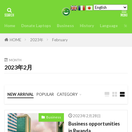
タグ
Home
Donate Laptops
Business
History
Language
Sust
2022年アフリカサミット開催
アンチヒーロー
us
visit
おすすめ
どこ
また今度
HOME
2023年
February
アグリテック
アフリカ
インフレ.通貨
troops
エネルギー
MONTH
2023年2月
オレンジデジタルセンター
カカオ
ガーナ
ケニア
ケニアのモバイルマ送金＆決済サービスの使いやすさ、
を利用者が徹底解説
NEW ARRIVAL
POPULAR
CATEGORY
コンゴ
シエラレオネ
uk
trip
Business
Language
Travel
スタートアップ
Swift
sim card
2023年2月28日
Business
SIMカード
Soil
Spain
Startup
Business opportunities
in Rwanda
Startups
sub-Saharan Africa
sue