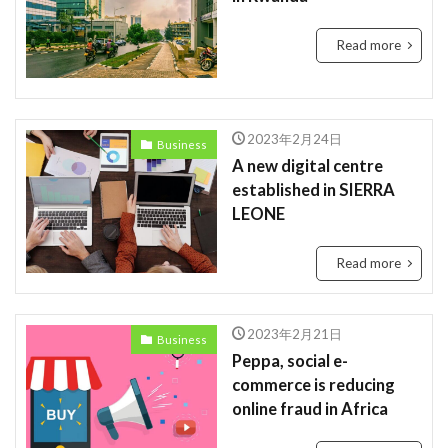
Tanzania
Travis Kelce
Taylor
Read more
Taylor Swift
Tech
Tesla
the US
tourism
Trashion Show
travel
ジュミア
セディ
Sierra Leone
禁止
旅行
2023年2月24日
Business
未来
歌手
歌詞
治安
渡航
A new digital centre
環境
英語
女性起業家
見送る
established in SIERRA
LEONE
観光地
誘い
起業
起訴
軍
農業
鉱山
断る
女性
タンザニア
Read more
メディテック
チョコレート
テイラー
デジタル
トラッションショー
ナイジェリア
2023年2月21日
Business
ビジネス
ビジネス英語
フィンテック
Peppa, social e-
モバイル・マイクロ貯金
大丈夫
ルワンダ
commerce is reducing
online fraud in Africa
予測
二酸化炭素
人種差別
医療
和訳
土
場所
sightseeing
Senegal