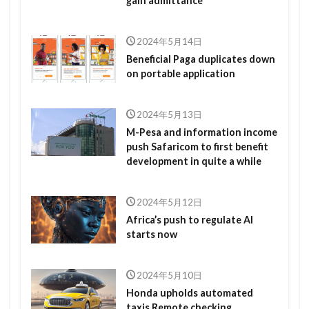
gain admittance
2024年5月14日
Beneficial Paga duplicates down
on portable application
2024年5月13日
M-Pesa and information income
push Safaricom to first benefit
development in quite a while
2024年5月12日
Africa’s push to regulate AI
starts now
2024年5月10日
Honda upholds automated
taxis Remote checking