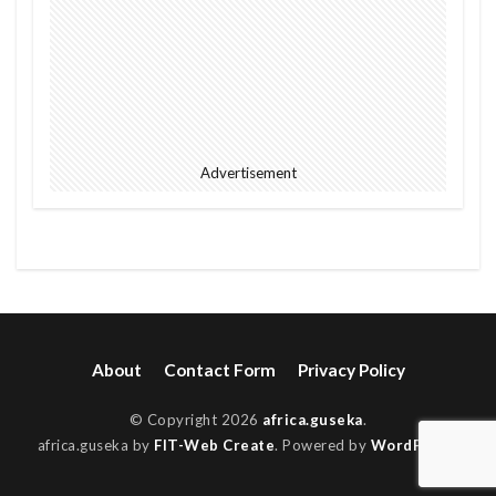
Advertisement
About
Contact Form
Privacy Policy
© Copyright 2026
africa.guseka
.
africa.guseka by
FIT-Web Create
. Powered by
WordPress
.