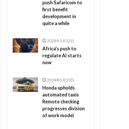
push Safaricom to
first benefit
development in
quite a while
2024年5月12日
Africa’s push to
regulate AI starts
now
2024年5月10日
Honda upholds
automated taxis
Remote checking
progresses division
of work model