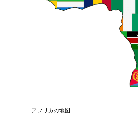
Ecommerce
Eコマース
Discrimination
Amazon
An
Car
Cedi
safety
Pres
Professional
restructuring
Honda
Hu
Kenyan mobile 
Mining
Mob
アフリカの地図