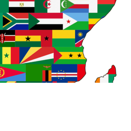
education
Elon Musk
English
environment
Europe
Feature
female
FIntech
founders
France
fraud
Conversation
Ghana
Artist
2023年
africa
A
ti-Hero
App
Apple
Automated
Congo
busines
Chat GPT
China
Chocolate
CO2
Germany
ident
Paga
paying
Peppa.io
Phone
place
Open AI
Profit
Race
rain
rain check
recommen
Rwanda
Safaricom
Orange Digital Centre
nigeria
G
b
IMF
Independant
Independence
Infration
insig
money M-PESA
MTN
killed
lagos
M-Pesa
medica
ile
Mobility
電力
検索