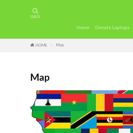
タグ
2022年アフリ
アグリテック
Home
Donate Laptops
カカオ
ガ
Map
ケニアのモバイ
HOME
uk
trip
Startup
St
Map
Taylor Swift
セディ
Sie
英語
女性
断る
女性
トラッションシ
モバイル・マイ
和訳
土