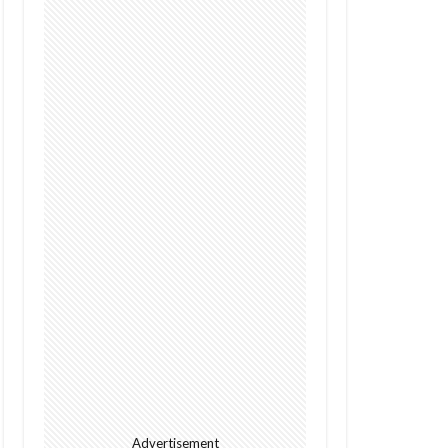
Digital
future
I
alright
s
Cacao
GPT-4o
Police
Policy
dation
rowth
Kenya
ht
Jumia
l
meditech
Advertisement