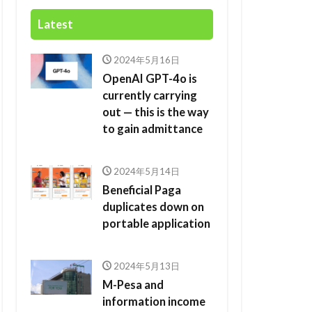
Latest
2024年5月16日
OpenAI GPT-4o is
currently carrying
out — this is the way
to gain admittance
2024年5月14日
Beneficial Paga
duplicates down on
portable application
2024年5月13日
M-Pesa and
information income