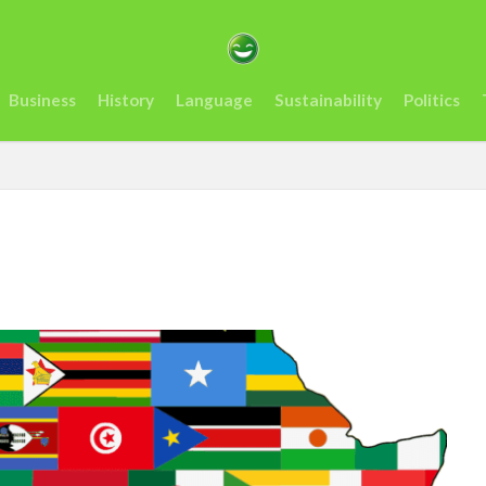
カサミット開催
アンチヒーロー
us
visit
おすすめ
アフリカ
インフレ.通貨
troops
エネルギー
オレン
Business
History
Language
Sustainability
Politics
ーナ
ケニア
ルマ送金＆決済サービスの使いやすさ、を利用者が徹底解説
コンゴ
スタートアップ
Swift
sim card
SIMカード
Soil
artups
sub-Saharan Africa
sue
Tanzania
Travis Kelce
Tech
Tesla
the US
tourism
Trashion Show
tra
rra Leone
禁止
旅行
未来
歌手
歌詞
治安
起業家
見送る
観光地
誘い
起業
起訴
軍
タンザニア
メディテック
チョコレート
テイラー
ョー
ナイジェリア
ビジネス
ビジネス英語
フィンテッ
クロ貯金
大丈夫
ルワンダ
予測
二酸化炭素
人種
場所
sightseeing
Senegal
2023
EU
downpou