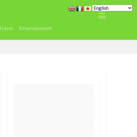
どこ
また今度
ジデジタルセンター
Travel
Entertainment
シエラレオネ
Spain
Taylor
vel
ジュミア
渡航
環境
農業
鉱山
デジタル
ク
差別
医療
r
EC