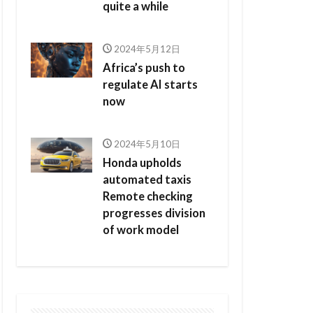
quite a while
2024年5月12日
Africa’s push to
regulate AI starts
now
2024年5月10日
Honda upholds
automated taxis
Remote checking
progresses division
of work model