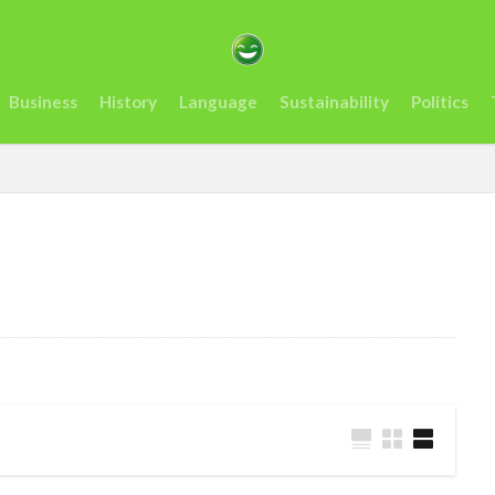
カサミット開催
アンチヒーロー
us
visit
おすすめ
アフリカ
インフレ.通貨
troops
エネルギー
オレン
Business
History
Language
Sustainability
Politics
ーナ
ケニア
ルマ送金＆決済サービスの使いやすさ、を利用者が徹底解説
コンゴ
スタートアップ
Swift
sim card
SIMカード
Soil
artups
sub-Saharan Africa
sue
Tanzania
Travis Kelce
Tech
Tesla
the US
tourism
Trashion Show
tra
rra Leone
禁止
旅行
未来
歌手
歌詞
治安
起業家
見送る
観光地
誘い
起業
起訴
軍
タンザニア
メディテック
チョコレート
テイラー
ョー
ナイジェリア
ビジネス
ビジネス英語
フィンテッ
クロ貯金
大丈夫
ルワンダ
予測
二酸化炭素
人種
場所
sightseeing
Senegal
2023
EU
downpou