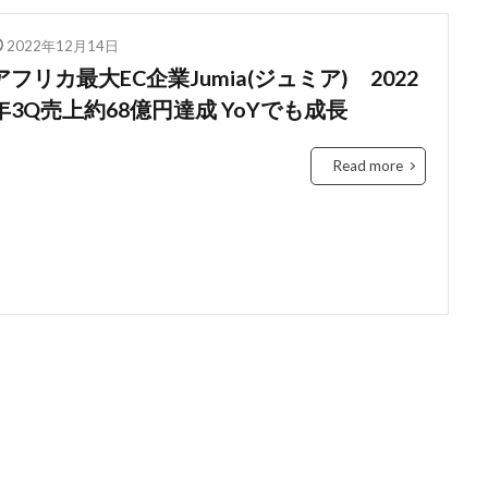
education
Elon Musk
English
environment
Europe
2022年12月14日
Feature
female
FIntech
founders
France
fraud
アフリカ最大EC企業Jumia(ジュミア) 2022
Conversation
Ghana
Artist
2023年
africa
A
年3Q売上約68億円達成 YoYでも成長
ti-Hero
App
Apple
Automated
Congo
busines
Chat GPT
China
Chocolate
CO2
Germany
Read more
ident
Paga
paying
Peppa.io
Phone
place
Open AI
Profit
Race
rain
rain check
recommen
Rwanda
Safaricom
Orange Digital Centre
nigeria
G
b
IMF
Independant
Independence
Infration
insig
money M-PESA
MTN
killed
lagos
M-Pesa
medica
ile
Mobility
電力
検索