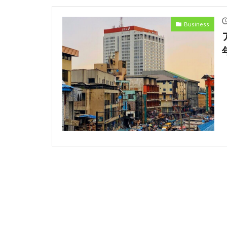
Ecommerce
Business
Eコマース
Discrimination
Amazon
An
Car
Cedi
safety
Pres
Professional
restructuring
Honda
Hu
Kenyan mobile 
Mining
Mob