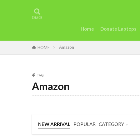
タグ
2022年アフリ
アグリテック
Home
Donate Laptops
カカオ
ガ
Amazon
ケニアのモバイ
HOME
uk
trip
Startup
St
TAG
Taylor Swift
Amazon
セディ
Sie
英語
女性
断る
女性
トラッションシ
NEW ARRIVAL
POPULAR
CATEGORY
モバイル・マイ
Business
Language
Travel
和訳
土