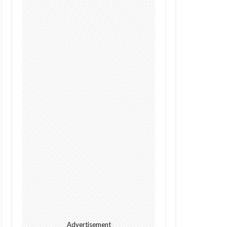
Digital
future
I
alright
s
Cacao
GPT-4o
Police
Policy
dation
rowth
Kenya
ht
Jumia
l
meditech
Advertisement