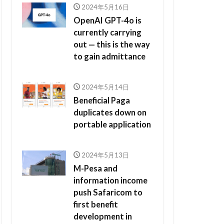
2024年5月16日
OpenAI GPT-4o is
currently carrying
out — this is the way
to gain admittance
2024年5月14日
Beneficial Paga
duplicates down on
portable application
2024年5月13日
M-Pesa and
information income
push Safaricom to
first benefit
development in