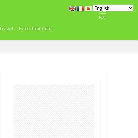
どこ
また今度
ジデジタルセンター
Travel
Entertainment
シエラレオネ
Spain
Taylor
vel
ジュミア
渡航
環境
農業
鉱山
デジタル
ク
差別
医療
r
EC