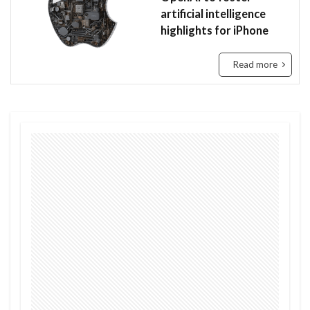
artificial intelligence
Tanzania
Travis Kelce
Taylor
highlights for iPhone
Taylor Swift
Tech
Tesla
the US
tourism
Trashion Show
travel
ジュミア
Read more
セディ
Sierra Leone
禁止
旅行
未来
歌手
歌詞
治安
渡航
環境
英語
女性起業家
見送る
観光地
誘い
起業
起訴
軍
農業
鉱山
断る
女性
タンザニア
メディテック
チョコレート
テイラー
デジタル
トラッションショー
ナイジェリア
ビジネス
ビジネス英語
フィンテック
モバイル・マイクロ貯金
大丈夫
ルワンダ
予測
二酸化炭素
人種差別
医療
和訳
土
場所
sightseeing
Senegal