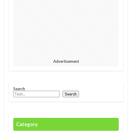
2023
EU
downpour
EC
Ecommerce
education
Elon Musk
English
environment
Europe
Digital
Eコマース
Feature
female
FIntech
founders
France
fraud
future
Discrimination
Conversation
Ghana
Advertisement
Artist
2023年
africa
AI
alright
Amazon
Anti-Hero
App
Apple
Automated
Congo
business
Cacao
Search
Car
Cedi
Chat GPT
China
Search
Chocolate
CO2
Germany
GPT-4o
safety
President
Paga
paying
Peppa.io
Phone
place
Police
Category
Policy
Professional
Open AI
Profit