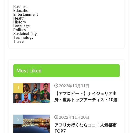
Business
Race
rain
rain check
recommendation
Education
Entertainment
restructuring
Rwanda
Safaricom
Health
History
Language
Orange Digital Centre
nigeria
Growth
Politics
Sustainability
Kenya
Honda
Hub
IMF
Technology
Travel
Independant
Independence
Infration
insight
Jumia
Kenyan mobile money M-PESA
MTN
killed
lagos
M-Pesa
medical
Most Liked
meditech
Mining
Mobile
Mobility
電力
2022年10月31日
【アフロビート】ナイジェリア出
身・世界トップアーティスト10選
検索
2022年11月20日
アフリカ行くならココ！人気都市
TOP7