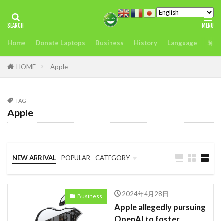
タグ
Home
Donate Laptops
Business
History
Language
Sust
2022年アフリカサミット開催
アンチヒーロー
us
visit
おすすめ
どこ
また今度
HOME
Apple
アグリテック
アフリカ
インフレ.通貨
troops
エネルギー
TAG
Apple
オレンジデジタルセンター
カカオ
ガーナ
ケニア
ケニアのモバイルマ送金＆決済サービスの使いやすさ、
を利用者が徹底解説
NEW ARRIVAL
POPULAR
CATEGORY
コンゴ
シエラレオネ
uk
trip
Business
Language
Travel
スタートアップ
Swift
sim card
2024年4月28日
Business
SIMカード
Soil
Spain
Startup
Apple allegedly pursuing
OpenAI to foster
Startups
sub-Saharan Africa
sue