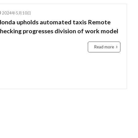
education
Elon Musk
English
environment
Europe
2024年5月10日
Feature
female
FIntech
founders
France
fraud
Honda upholds automated taxis Remote
Conversation
Ghana
Artist
2023年
africa
A
hecking progresses division of work model
ti-Hero
App
Apple
Automated
Congo
busines
Chat GPT
China
Chocolate
CO2
Germany
Read more
ident
Paga
paying
Peppa.io
Phone
place
Open AI
Profit
Race
rain
rain check
recommen
Rwanda
Safaricom
Orange Digital Centre
nigeria
G
b
IMF
Independant
Independence
Infration
insig
money M-PESA
MTN
killed
lagos
M-Pesa
medica
ile
Mobility
電力
検索