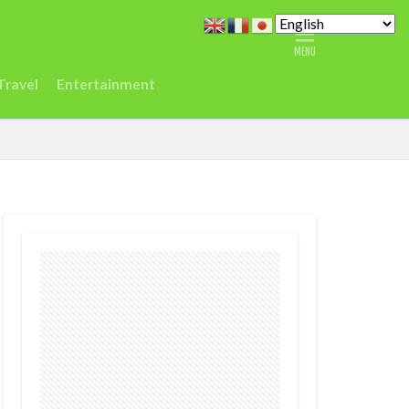
どこ
また今度
ジデジタルセンター
Travel
Entertainment
シエラレオネ
Spain
Taylor
vel
ジュミア
渡航
環境
農業
鉱山
デジタル
ク
差別
医療
r
EC