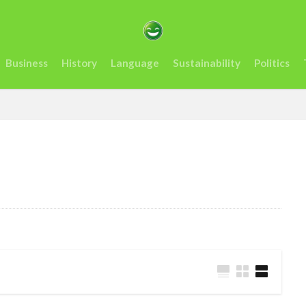
カサミット開催
アンチヒーロー
us
visit
おすすめ
アフリカ
インフレ.通貨
troops
エネルギー
オレン
Business
History
Language
Sustainability
Politics
ーナ
ケニア
ルマ送金＆決済サービスの使いやすさ、を利用者が徹底解説
コンゴ
スタートアップ
Swift
sim card
SIMカード
Soil
artups
sub-Saharan Africa
sue
Tanzania
Travis Kelce
Tech
Tesla
the US
tourism
Trashion Show
tra
rra Leone
禁止
旅行
未来
歌手
歌詞
治安
起業家
見送る
観光地
誘い
起業
起訴
軍
タンザニア
メディテック
チョコレート
テイラー
ョー
ナイジェリア
ビジネス
ビジネス英語
フィンテッ
クロ貯金
大丈夫
ルワンダ
予測
二酸化炭素
人種
場所
sightseeing
Senegal
2023
EU
downpou