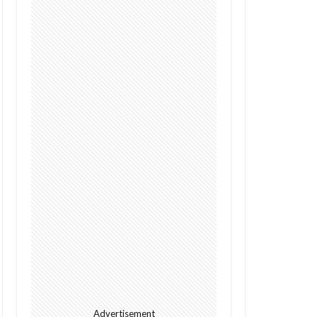
Digital
future
I
alright
s
Cacao
GPT-4o
Police
Policy
dation
rowth
Kenya
ht
Jumia
l
meditech
Advertisement