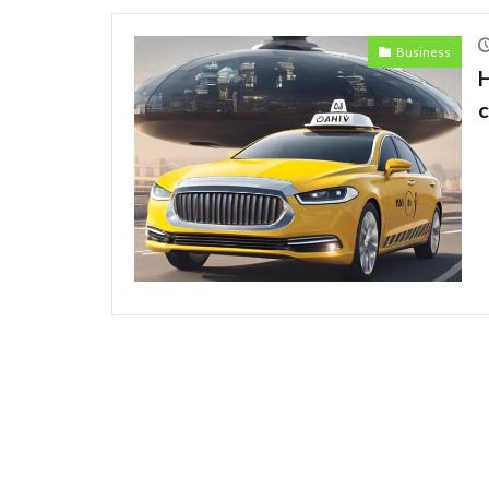
Ecommerce
Business
Eコマース
Discrimination
c
Amazon
An
Car
Cedi
safety
Pres
Professional
restructuring
Honda
Hu
Kenyan mobile 
Mining
Mob