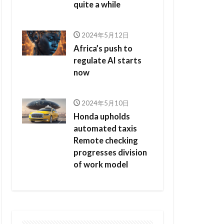
quite a while
2024年5月12日
Africa’s push to
regulate AI starts
now
2024年5月10日
Honda upholds
automated taxis
Remote checking
progresses division
of work model