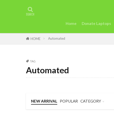
タグ
2022年アフリ
アグリテック
Home
Donate Laptops
カカオ
ガ
Automated
ケニアのモバイ
HOME
uk
trip
Startup
St
TAG
Taylor Swift
Automated
セディ
Sie
英語
女性
断る
女性
トラッションシ
NEW ARRIVAL
POPULAR
CATEGORY
モバイル・マイ
Business
Language
Travel
和訳
土