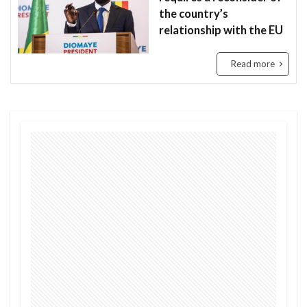
the country’s
Tanzania
Travis Kelce
Taylor
relationship with the EU
Taylor Swift
Tech
Tesla
the US
tourism
Trashion Show
travel
ジュミア
Read more
セディ
Sierra Leone
禁止
旅行
未来
歌手
歌詞
治安
渡航
環境
英語
女性起業家
見送る
観光地
誘い
起業
起訴
軍
農業
鉱山
断る
女性
タンザニア
メディテック
チョコレート
テイラー
デジタル
トラッションショー
ナイジェリア
ビジネス
ビジネス英語
フィンテック
モバイル・マイクロ貯金
大丈夫
ルワンダ
予測
二酸化炭素
人種差別
医療
和訳
土
場所
sightseeing
Senegal