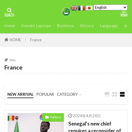
タグ
Home
Donate Laptops
Business
History
Language
Sust
2022年アフリカサミット開催
アンチヒーロー
us
visit
おすすめ
どこ
また今度
HOME
France
アグリテック
アフリカ
インフレ.通貨
troops
エネルギー
TAG
France
オレンジデジタルセンター
カカオ
ガーナ
ケニア
ケニアのモバイルマ送金＆決済サービスの使いやすさ、
を利用者が徹底解説
NEW ARRIVAL
POPULAR
CATEGORY
コンゴ
シエラレオネ
uk
trip
Business
Language
Travel
スタートアップ
Swift
sim card
2024年4月24日
Politics
SIMカード
Soil
Spain
Startup
Senegal’s new chief
requires a reconsider of
Startups
sub-Saharan Africa
sue