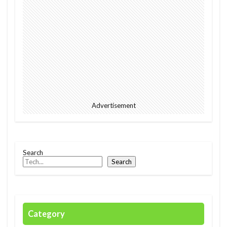
2023
EU
downpour
EC
Ecommerce
education
Elon Musk
English
environment
Europe
Digital
Eコマース
Feature
female
FIntech
founders
France
fraud
future
Discrimination
Conversation
Ghana
Advertisement
Artist
2023年
africa
AI
alright
Amazon
Anti-Hero
App
Apple
Automated
Congo
business
Cacao
Search
Car
Cedi
Chat GPT
China
Search
Chocolate
CO2
Germany
GPT-4o
safety
President
Paga
paying
Peppa.io
Phone
place
Police
Category
Policy
Professional
Open AI
Profit