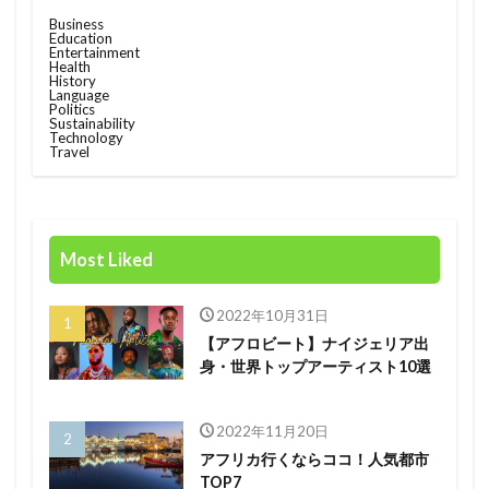
Business
Race
rain
rain check
recommendation
Education
Entertainment
restructuring
Rwanda
Safaricom
Health
History
Language
Orange Digital Centre
nigeria
Growth
Politics
Sustainability
Kenya
Honda
Hub
IMF
Technology
Travel
Independant
Independence
Infration
insight
Jumia
Kenyan mobile money M-PESA
MTN
killed
lagos
M-Pesa
medical
Most Liked
meditech
Mining
Mobile
Mobility
電力
2022年10月31日
【アフロビート】ナイジェリア出
身・世界トップアーティスト10選
検索
2022年11月20日
アフリカ行くならココ！人気都市
TOP7