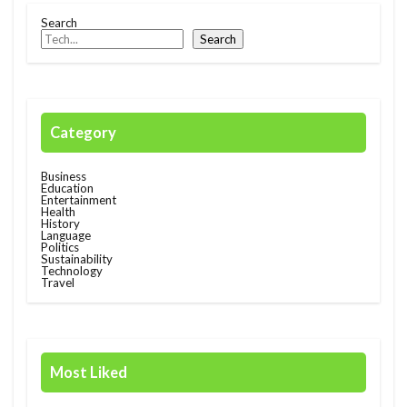
Search
Race
rain
rain check
recommendation
Search
restructuring
Rwanda
Safaricom
Orange Digital Centre
nigeria
Growth
Kenya
Honda
Hub
IMF
Category
Independant
Independence
Infration
insight
Jumia
Kenyan mobile money M-PESA
Business
Education
MTN
killed
lagos
M-Pesa
medical
Entertainment
Health
History
meditech
Mining
Mobile
Mobility
Language
Politics
電力
Sustainability
Technology
Travel
検索
Most Liked