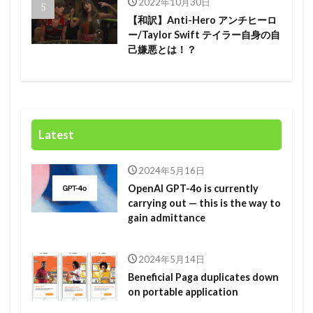
2022年10月30日
【和訳】Anti-Hero アンチヒーロ
ー/Taylor Swift テイラー自身の自
己嫌悪とは！？
Latest
2024年5月16日
OpenAI GPT-4o is currently
carrying out — this is the way to
gain admittance
2024年5月14日
Beneficial Paga duplicates down
on portable application