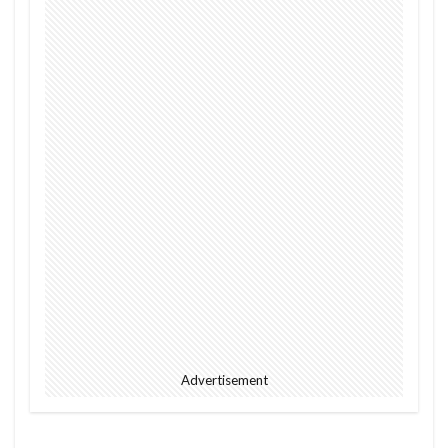
2023
EU
downpour
EC
Ecommerce
education
Elon Musk
English
environment
Europe
Digital
Eコマース
Feature
female
FIntech
founders
France
fraud
future
Discrimination
Conversation
Ghana
Artist
2023年
africa
AI
alright
Amazon
Anti-Hero
App
Apple
Automated
Congo
business
Cacao
Car
Cedi
Chat GPT
China
Chocolate
CO2
Germany
GPT-4o
safety
President
Paga
paying
Advertisement
Peppa.io
Phone
place
Police
Policy
Professional
Open AI
Profit