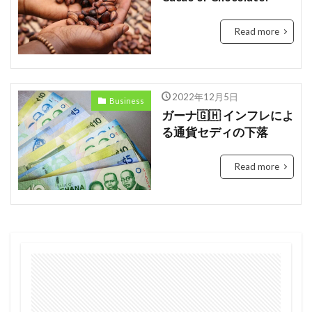
Tanzania
Travis Kelce
Taylor
Read more
Taylor Swift
Tech
Tesla
the US
tourism
Trashion Show
travel
ジュミア
セディ
Sierra Leone
禁止
旅行
2022年12月5日
Business
未来
歌手
歌詞
治安
渡航
ガーナ🇬🇭 インフレによ
環境
英語
女性起業家
見送る
る通貨セディの下落
観光地
誘い
起業
起訴
軍
Read more
農業
鉱山
断る
女性
タンザニア
メディテック
チョコレート
テイラー
デジタル
トラッションショー
ナイジェリア
ビジネス
ビジネス英語
フィンテック
モバイル・マイクロ貯金
大丈夫
ルワンダ
予測
二酸化炭素
人種差別
医療
和訳
土
場所
sightseeing
Senegal