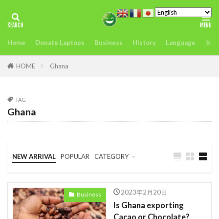
タグ
Home
Donate Laptops
Business
History
Language
Sust
2022年アフリカサミット開催
アンチヒーロー
us
visit
おすすめ
どこ
また今度
HOME
Ghana
アグリテック
アフリカ
インフレ.通貨
troops
エネルギー
TAG
Ghana
オレンジデジタルセンター
カカオ
ガーナ
ケニア
ケニアのモバイルマ送金＆決済サービスの使いやすさ、
を利用者が徹底解説
NEW ARRIVAL
POPULAR
CATEGORY
コンゴ
シエラレオネ
uk
trip
Business
Language
Travel
スタートアップ
Swift
sim card
2023年2月20日
Business
SIMカード
Soil
Spain
Startup
Is Ghana exporting
Cacao or Chocolate?
Startups
sub-Saharan Africa
sue