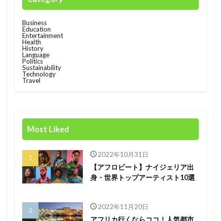
Race
rain
rain check
recommendation
Business
Education
restructuring
Rwanda
Safaricom
Entertainment
Health
Orange Digital Centre
nigeria
Growth
History
Language
Kenya
Honda
Hub
IMF
Politics
Sustainability
Technology
Independant
Independence
Infration
Travel
insight
Jumia
Kenyan mobile money M-PESA
MTN
killed
lagos
M-Pesa
medical
meditech
Mining
Mobile
Mobility
Most Liked
電力
2022年10月31日
検索
【アフロビート】ナイジェリア出
身・世界トップアーティスト10選
2022年11月20日
アフリカ行くならココ！人気都市