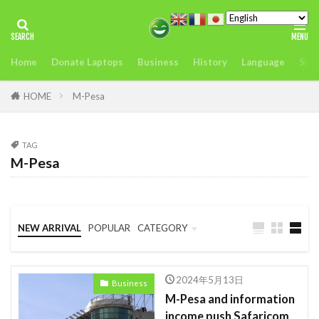
タグ
Home
Donate Laptops
Business
History
Language
Sust
2022年アフリカサミット開催
アンチヒーロー
us
visit
おすすめ
どこ
また今度
HOME
M-Pesa
アグリテック
アフリカ
インフレ.通貨
troops
エネルギー
TAG
M-Pesa
オレンジデジタルセンター
カカオ
ガーナ
ケニア
ケニアのモバイルマ送金＆決済サービスの使いやすさ、
を利用者が徹底解説
NEW ARRIVAL
POPULAR
CATEGORY
コンゴ
シエラレオネ
uk
trip
Business
Language
Travel
スタートアップ
Swift
sim card
2024年5月13日
Business
SIMカード
Soil
Spain
Startup
M-Pesa and information
income push Safaricom
Startups
sub-Saharan Africa
sue