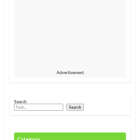
2023
EU
downpour
EC
Ecommerce
education
Elon Musk
English
environment
Europe
Digital
Eコマース
Feature
female
FIntech
founders
France
fraud
future
Discrimination
Conversation
Ghana
Artist
2023年
africa
AI
alright
Advertisement
Amazon
Anti-Hero
App
Apple
Automated
Congo
business
Cacao
Car
Cedi
Chat GPT
China
Search
Search
Chocolate
CO2
Germany
GPT-4o
safety
President
Paga
paying
Peppa.io
Phone
place
Police
Policy
Professional
Open AI
Profit
Category