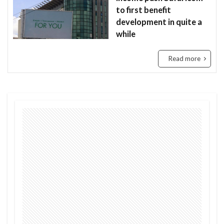
to first benefit
Tanzania
Travis Kelce
Taylor
development in quite a
Taylor Swift
Tech
Tesla
the US
while
tourism
Trashion Show
travel
ジュミア
Read more
セディ
Sierra Leone
禁止
旅行
未来
歌手
歌詞
治安
渡航
環境
英語
女性起業家
見送る
観光地
誘い
起業
起訴
軍
農業
鉱山
断る
女性
タンザニア
メディテック
チョコレート
テイラー
デジタル
トラッションショー
ナイジェリア
ビジネス
ビジネス英語
フィンテック
モバイル・マイクロ貯金
大丈夫
ルワンダ
予測
二酸化炭素
人種差別
医療
和訳
土
場所
sightseeing
Senegal