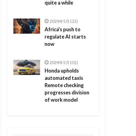
quite a while
2024年5月12日
Africa’s push to
regulate AI starts
now
2024年5月10日
Honda upholds
automated taxis
Remote checking
progresses division
of work model