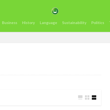
カサミット開催
アンチヒーロー
us
visit
おすすめ
アフリカ
インフレ.通貨
troops
エネルギー
オレン
Business
History
Language
Sustainability
Politics
ーナ
ケニア
ルマ送金＆決済サービスの使いやすさ、を利用者が徹底解説
コンゴ
スタートアップ
Swift
sim card
SIMカード
Soil
artups
sub-Saharan Africa
sue
Tanzania
Travis Kelce
Tech
Tesla
the US
tourism
Trashion Show
tra
rra Leone
禁止
旅行
未来
歌手
歌詞
治安
起業家
見送る
観光地
誘い
起業
起訴
軍
タンザニア
メディテック
チョコレート
テイラー
ョー
ナイジェリア
ビジネス
ビジネス英語
フィンテッ
クロ貯金
大丈夫
ルワンダ
予測
二酸化炭素
人種
場所
sightseeing
Senegal
2023
EU
downpou