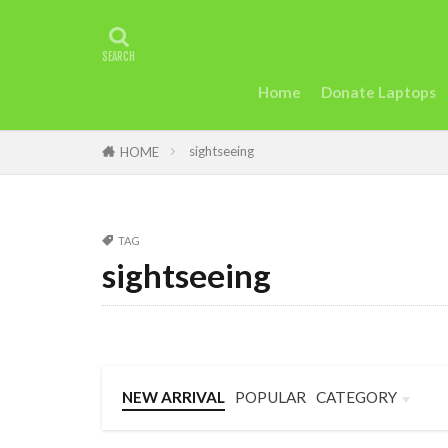
タグ
2022年アフリ
アグリテック
Home
Donate Laptops
カカオ
ガ
sightseeing
ケニアのモバイ
HOME
uk
trip
Startup
St
TAG
Taylor Swift
sightseeing
セディ
Sie
英語
女性
断る
女性
トラッションシ
NEW ARRIVAL
POPULAR
CATEGORY
モバイル・マイ
Business
Language
Travel
和訳
土