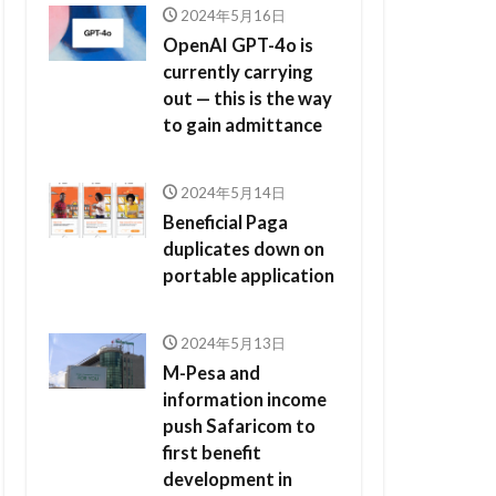
2024年5月16日
OpenAI GPT-4o is
currently carrying
out — this is the way
to gain admittance
2024年5月14日
Beneficial Paga
duplicates down on
portable application
2024年5月13日
M-Pesa and
information income
push Safaricom to
first benefit
development in