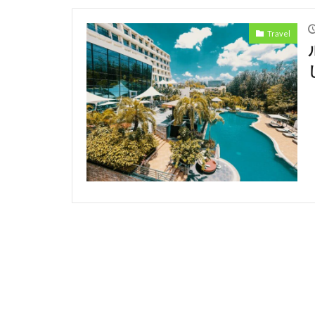
Ecommerce
Travel
Eコマース
Discrimination
Amazon
An
Car
Cedi
safety
Pres
Professional
restructuring
Honda
Hu
Kenyan mobile 
Mining
Mob