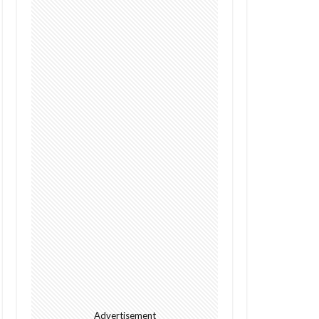
Digital
future
I
alright
s
Cacao
GPT-4o
Police
Policy
dation
rowth
Kenya
ht
Jumia
l
meditech
Advertisement