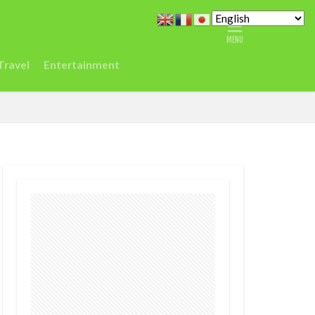
どこ
また今度
ジデジタルセンター
Travel
Entertainment
シエラレオネ
Spain
Taylor
vel
ジュミア
渡航
環境
農業
鉱山
デジタル
ク
差別
医療
r
EC