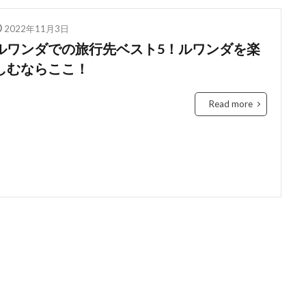
education
Elon Musk
English
environment
Europe
2022年11月3日
Feature
female
FIntech
founders
France
fraud
ルワンダでの旅行先ベスト5！ルワンダを楽
Conversation
Ghana
Artist
2023年
africa
A
しむならここ！
ti-Hero
App
Apple
Automated
Congo
busines
Chat GPT
China
Chocolate
CO2
Germany
Read more
ident
Paga
paying
Peppa.io
Phone
place
Open AI
Profit
Race
rain
rain check
recommen
Rwanda
Safaricom
Orange Digital Centre
nigeria
G
b
IMF
Independant
Independence
Infration
insig
money M-PESA
MTN
killed
lagos
M-Pesa
medica
ile
Mobility
電力
検索