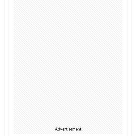
2023
EU
downpour
EC
Ecommerce
education
Elon Musk
English
environment
Europe
Digital
Eコマース
Feature
female
FIntech
founders
France
fraud
future
Discrimination
Conversation
Ghana
Artist
2023年
africa
AI
alright
Amazon
Anti-Hero
App
Apple
Automated
Congo
business
Cacao
Car
Cedi
Chat GPT
China
Chocolate
CO2
Germany
GPT-4o
safety
President
Paga
paying
Peppa.io
Phone
place
Police
Advertisement
Policy
Professional
Open AI
Profit