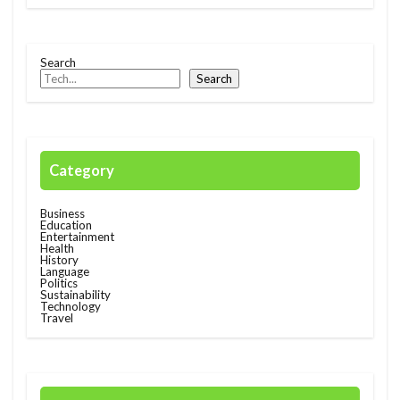
Race
rain
rain check
recommendation
restructuring
Rwanda
Safaricom
Search
Search
Orange Digital Centre
nigeria
Growth
Kenya
Honda
Hub
IMF
Independant
Independence
Infration
insight
Jumia
Kenyan mobile money M-PESA
Category
MTN
killed
lagos
M-Pesa
medical
Business
meditech
Mining
Mobile
Mobility
Education
Entertainment
Health
電力
History
Language
Politics
Sustainability
検索
Technology
Travel