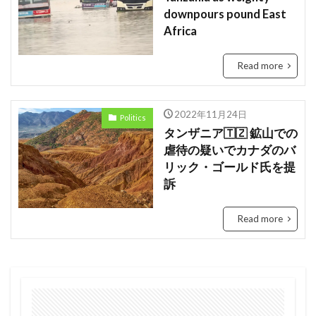
downpours pound East
Tanzania
Travis Kelce
Taylor
Africa
Taylor Swift
Tech
Tesla
the US
tourism
Trashion Show
travel
ジュミア
Read more
セディ
Sierra Leone
禁止
旅行
未来
歌手
歌詞
治安
渡航
2022年11月24日
Politics
環境
英語
女性起業家
タンザニア🇹🇿 鉱山での
見送る
虐待の疑いでカナダのバ
観光地
誘い
起業
起訴
軍
リック・ゴールド氏を提
農業
鉱山
断る
女性
タンザニア
訴
メディテック
チョコレート
テイラー
Read more
デジタル
トラッションショー
ナイジェリア
ビジネス
ビジネス英語
フィンテック
モバイル・マイクロ貯金
大丈夫
ルワンダ
予測
二酸化炭素
人種差別
医療
和訳
土
場所
sightseeing
Senegal