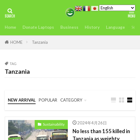
タグ
Home
Donate Laptops
Business
History
Language
Sust
2022年アフリカサミット開催
アンチヒーロー
us
visit
おすすめ
どこ
また今度
HOME
Tanzania
アグリテック
アフリカ
インフレ.通貨
troops
エネルギー
TAG
Tanzania
オレンジデジタルセンター
カカオ
ガーナ
ケニア
ケニアのモバイルマ送金＆決済サービスの使いやすさ、
を利用者が徹底解説
NEW ARRIVAL
POPULAR
CATEGORY
コンゴ
シエラレオネ
uk
trip
Business
Language
Travel
スタートアップ
Swift
sim card
2024年4月26日
Sustainability
SIMカード
Soil
Spain
Startup
No less than 155 killed in
Tanzania as weighty
Startups
sub-Saharan Africa
sue