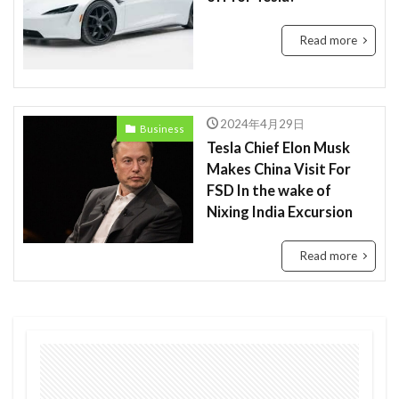
Tanzania
Travis Kelce
Taylor
Read more
Taylor Swift
Tech
Tesla
the US
tourism
Trashion Show
travel
ジュミア
セディ
Sierra Leone
禁止
旅行
2024年4月29日
Business
未来
歌手
歌詞
治安
渡航
Tesla Chief Elon Musk
環境
英語
女性起業家
見送る
Makes China Visit For
FSD In the wake of
観光地
誘い
起業
起訴
軍
Nixing India Excursion
農業
鉱山
断る
女性
タンザニア
メディテック
チョコレート
テイラー
Read more
デジタル
トラッションショー
ナイジェリア
ビジネス
ビジネス英語
フィンテック
モバイル・マイクロ貯金
大丈夫
ルワンダ
予測
二酸化炭素
人種差別
医療
和訳
土
場所
sightseeing
Senegal