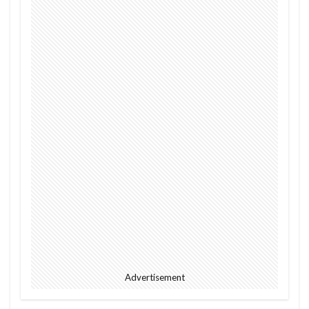
2023
EU
downpour
EC
Ecommerce
education
Elon Musk
English
environment
Europe
Digital
Eコマース
Feature
female
FIntech
founders
France
fraud
future
Discrimination
Conversation
Ghana
Artist
2023年
africa
AI
alright
Amazon
Anti-Hero
App
Apple
Automated
Congo
business
Cacao
Car
Cedi
Chat GPT
China
Chocolate
CO2
Germany
GPT-4o
safety
President
Paga
paying
Advertisement
Peppa.io
Phone
place
Police
Policy
Professional
Open AI
Profit