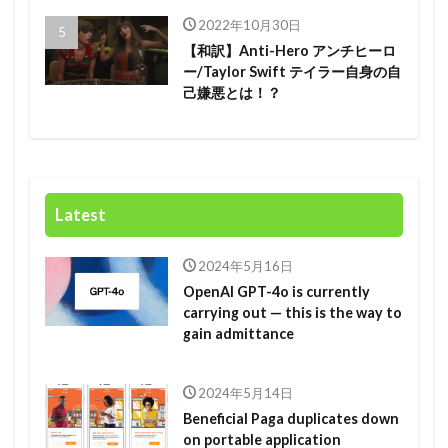
2022年10月30日
【和訳】Anti-Hero アンチヒーロ
ー/Taylor Swift テイラー自身の自
己嫌悪とは！？
Latest
2024年5月16日
OpenAI GPT-4o is currently
carrying out — this is the way to
gain admittance
2024年5月14日
Beneficial Paga duplicates down
on portable application