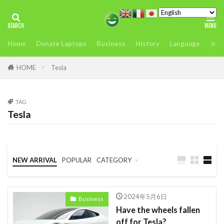
タグ
Home
Donate Laptops
Business
History
Language
Sust
2022年アフリカサミット開催
アンチヒーロー
us
visit
おすすめ
どこ
また今度
HOME
Tesla
アグリテック
アフリカ
インフレ.通貨
troops
エネルギー
TAG
Tesla
オレンジデジタルセンター
カカオ
ガーナ
ケニア
ケニアのモバイルマ送金＆決済サービスの使いやすさ、
を利用者が徹底解説
NEW ARRIVAL
POPULAR
CATEGORY
コンゴ
シエラレオネ
uk
trip
Business
Language
Travel
スタートアップ
Swift
sim card
2024年5月6日
Business
SIMカード
Soil
Spain
Startup
Have the wheels fallen
off for Tesla?
Startups
sub-Saharan Africa
sue