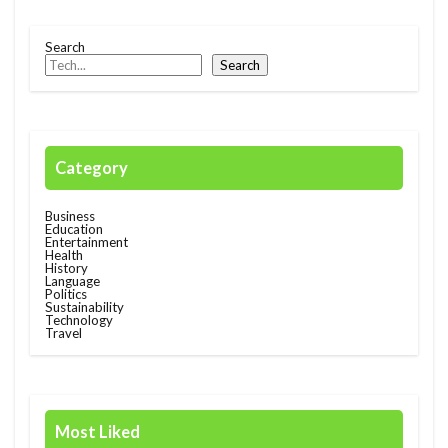
Race
rain
rain check
recommendation
Search
restructuring
Rwanda
Safaricom
Search
Orange Digital Centre
nigeria
Growth
Kenya
Honda
Hub
IMF
Independant
Independence
Infration
Category
insight
Jumia
Kenyan mobile money M-PESA
Business
MTN
killed
lagos
M-Pesa
medical
Education
Entertainment
meditech
Mining
Mobile
Mobility
Health
History
Language
電力
Politics
Sustainability
Technology
Travel
検索
Most Liked